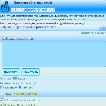
Клик-клуб для раскрутки и заработка, Автосерф для ПК и Android, Автоматическая покупка рекламы и
автоввод средств, Награда лучших дня, Оплата за клики, Денежные задания, Акции!
Вам ограничен доступ к некоторым разделам, используйте другой браузер для входа!
»
Пройди опрос-получи сертификат Озон
654
↑ Добавить свою ссылку ↑
Добавить комментарий
Смайлы
|
BB-коды
Купить ссылку здесь за
руб.
На главную
|
В кабинет
В клубе:
своих:
0
|
гостей:
6
Рейтинг мобильных сайтов
Дешевый Iframe-трафик