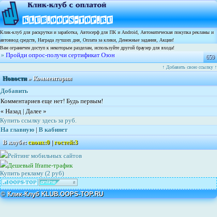
Клик-клуб для раскрутки и заработка, Автосерф для ПК и Android, Автоматическая покупка рекламы и
автоввод средств, Награда лучших дня, Оплата за клики, Денежные задания, Акции!
Вам ограничен доступ к некоторым разделам, используйте другой браузер для входа!
»
Пройди опрос-получи сертификат Озон
659
↑ Добавить свою ссылку ↑
Новости
»
Комментарии
Добавить
Комментариев еще нет! Будь первым!
« Haзaд | Дaлee »
Купить ссылку здесь за
руб.
На главную
|
В кабинет
В клубе:
своих:
0
|
гостей:
3
Рейтинг мобильных сайтов
Дешевый Iframe-трафик
Купить рекламу (2 руб)
© Клик-Клуб KLUB.OOPS-TOP.RU