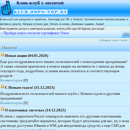
Клик-клуб для раскрутки и заработка, Автосерф для ПК и Android, Автоматическая покупка рекламы и
автоввод средств, Награда лучших дня, Оплата за клики, Денежные задания, Акции!
Вам ограничен доступ к некоторым разделам, используйте другой браузер для входа!
»
Пройди опрос-получи сертификат Озон
659
↑ Добавить свою ссылку ↑
Новости
Новая акция (04.01.2026)
Еще раз поздравляем всех наших пользователей с новогодними праздниками!
А также спешим пригласить в новую акцию на активность с начала до конца
текущего года, подробные условия можно почитать в соответствующем
разделе.
Комментарии
[0]
С Новым годом! (31.12.2025)
Поздравляем всех пользователей нашего клуба с Новым годом и другими
праздниками!
Комментарии
[0]
О платежных системах (14.12.2025)
В связи с закрытием Payeer планируем заменить его другими платежными
системами, предлагайте варианты, которые будут актуальны для вас, ну а пока
для ввода доступны Юмани и WM для ввода/вывода средств, а еще СБП для