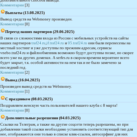
дополнительного способа вывода.
Комментарии
[3]
Выплаты (13.08.2025)
Вывод средств на Webmoney произведен.
Комментарии
[0]
Переезд наших партнеров (29.06.2025)
В связи со сложностями входа из России с мобильных устройств на сайты
наших партнеров
traf24.ru
,
if.traf24.ru
и
05.traf24.ru
они были перенесены на
местный хостинг и уже доступны по прежним адресам, сервисы
vnebo.traf24.ru и файлообменник возможно будут доступны позже, но скорее
всего уже на других доменах. А serfes.ru в скором времени вероятнее всего
будет закрыт, т.к. особой активности на нем так и не было замечено за
последний год.
Комментарии
[2]
Вывод (16.04.2025)
Произведен вывод средств на Webmoney.
Комментарии
[1]
С праздником (08.03.2025)
Поздравляем женскую часть пользователей нашего клуба с 8 марта!
Комментарии
[0]
Дополнительные разрешения (04.03.2025)
Ссылки на Телеграм, а также на другие соцсети теперь разрешены, но при
добавлении такой ссылки необходимо установить соответствующий тип для
нее, отображаются они только в списке клик-ссылок, автосерфинг для них