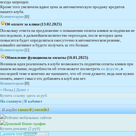
всегда запрещен.
Кроме того увеличена вдвое цена за автоматическую продажу кредитов
нашего клуба.
Комментарии
[0]
Об оплате за клики (13.02.2025)
Поскольку ответа на предложение о повышении оплаты кликов за подписки не
последовало, в дальнейшем количество переходов, после которых цена
повысится будет определяться ежесуточно в автоматическом режиме,
кликайте активнее и будете получать за это больше.
Комментарии
[1]
Обновление функционала оплаты (16.01.2025)
Возникла идея реализовать в клубе возможность поднятия оплаты кликов при
вашем желании, подробности об этом можете посмотреть
на форуме
, в
последней теме и конечно же напишите, что об этом думаете, ведь нам нужно
понять, имеет смысл это добавлять в клуб или нет.
Комментарии
[0]
« Haзaд
|
Дaлee »
Купить ссылку здесь за
руб.
На главную
|
В кабинет
В клубе:
своих:
0
|
гостей:
1
Рейтинг мобильных сайтов
Дешевый Iframe-трафик
Купить рекламу (2 руб)